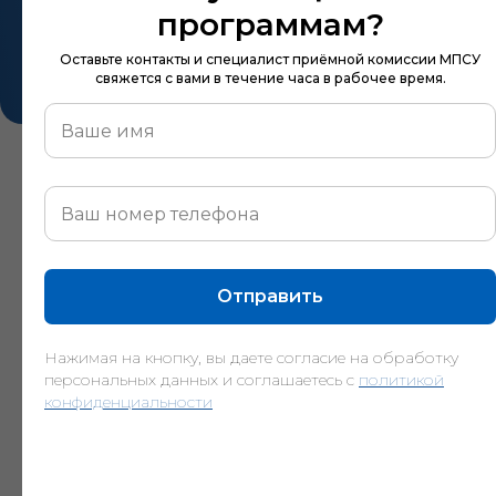
Нажимая на кнопку, вы даете согласие
программам?
на обработку персональных данных
и соглашаетесь c
политикой
конфиденциальности
Оставьте контакты и специалист приёмной комиссии МПСУ
свяжется с вами в течение часа в рабочее время.
Преподаватели
МПСУ - это
ведущие ученые и практики
Отправить
Нажимая на кнопку, вы даете согласие на обработку
персональных данных и соглашаетесь c
политикой
конфиденциальности